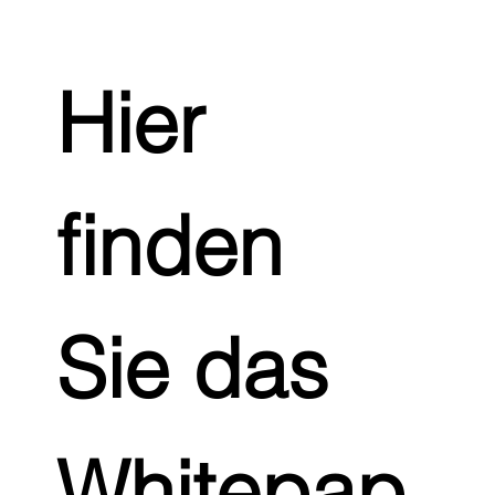
Hier 
finden 
Sie das 
Whitepap