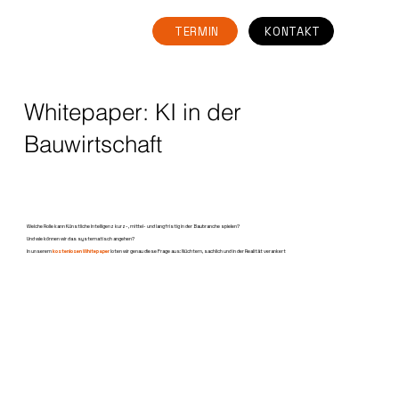
TERMIN
KONTAKT
Whitepaper: KI in der
Bauwirtschaft
Welche Rolle kann Künstliche Intelligenz kurz-, mittel- und langfristig in der Baubranche spielen?
Und wie können wir das systematisch angehen?
In unserem
kostenlosen Whitepaper
loten wir genau diese Frage aus: Nüchtern, sachlich und in der Realität verankert