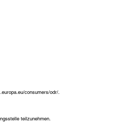
ec.europa.eu/consumers/odr/.
ungsstelle teilzunehmen.