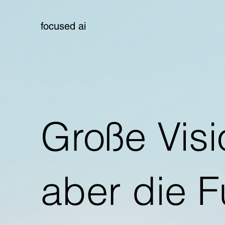
focused ai
Große Visi
aber die F