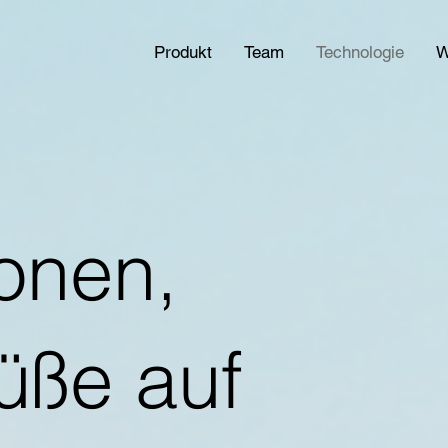
Produkt
Team
Technologie
W
onen,
üße auf